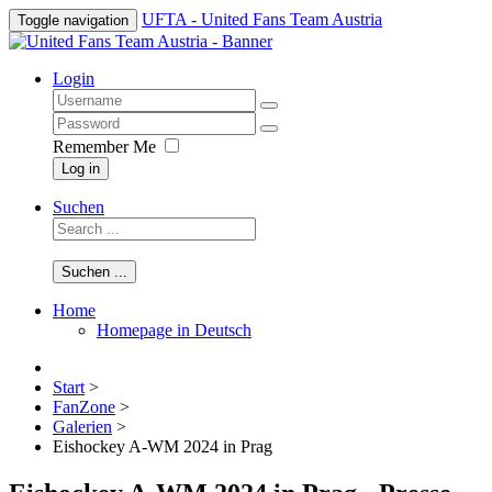
UFTA - United Fans Team Austria
Toggle navigation
Login
Remember Me
Log in
Suchen
Suchen ...
Home
Homepage in Deutsch
Start
>
FanZone
>
Galerien
>
Eishockey A-WM 2024 in Prag